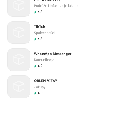
Podróże i informacje lokalne
4.3
TikTok
Społeczności
4.5
WhatsApp Messenger
Komunikacja
4.2
ORLEN VITA‪Y
Zakupy
4.9