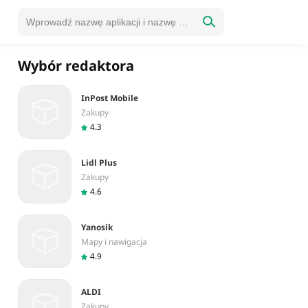
Wybór redaktora
InPost Mobile
Zakupy
4.3
Lidl Plus
Zakupy
4.6
Yanosik
Mapy i nawigacja
4.9
ALDI
Zakupy