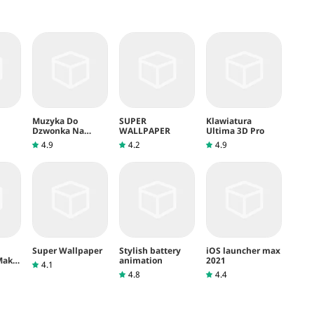
Muzyka Do
SUPER
Klawiatura
Dzwonka Na
WALLPAPER
Ultima 3D Pro
Telefon
4.9
4.2
4.9
Super Wallpaper
Stylish battery
iOS launcher max
Maker
animation
2021
4.1
4.8
4.4