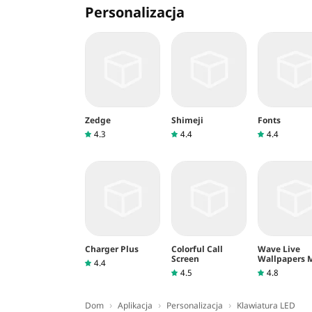
Personalizacja
Zedge
Shimeji
Fonts
4.3
4.4
4.4
Charger Plus
Colorful Call
Wave Live
Screen
Wallpapers 
4.4
3D
4.5
4.8
›
›
›
Dom
Aplikacja
Personalizacja
Klawiatura LED