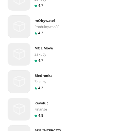
4.7
mObywatel
Produktywność
4.2
MOL Move
Zakupy
4.7
Biedronka
Zakupy
4.2
Revolut
Finanse
4.8
PKP INTERCITY