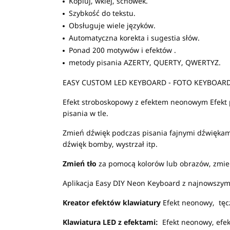
Kopiuj, wklej, schowek.
Szybkość do tekstu.
Obsługuje wiele języków.
Automatyczna korekta i sugestia słów.
Ponad 200 motywów i efektów .
metody pisania AZERTY, QUERTY, QWERTYZ.
EASY CUSTOM LED KEYBOARD - FOTO KEYBOARD
Efekt stroboskopowy z efektem neonowym Efekt 
pisania w tle.
Zmień dźwięk podczas pisania fajnymi dźwiękami
dźwięk bomby, wystrzał itp.
Zmień tło
za pomocą kolorów lub obrazów, zmień 
Aplikacja Easy DIY Neon Keyboard z najnowszymi
Kreator efektów klawiatury
Efekt neonowy, tęcza
Klawiatura LED z efektami:
Efekt neonowy, efekt