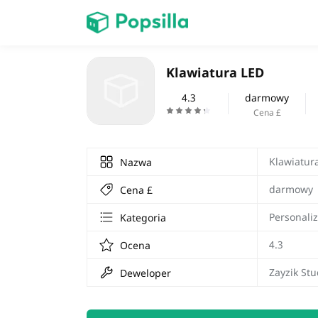
Dom
Klawiatura LED
gra
4.3
darmowy
Cena £
Klawiatur
Nazwa
darmowy
Cena £
Personaliz
Kategoria
4.3
Ocena
Zayzik Stu
Deweloper