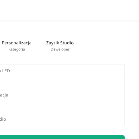
Aplikacja
Nowa praca
Personalizacja
Zayzik Studio
Kategoria
Deweloper
a LED
acja
dio