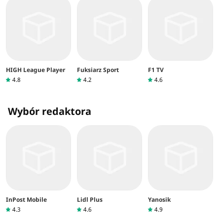
HIGH League Player
Fuksiarz Sport
F1 TV
4.8
4.2
4.6
Wybór redaktora
InPost Mobile
Lidl Plus
Yanosik
4.3
4.6
4.9