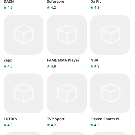
DAZN
Sofascore
Da Fit
4.9
4.2
4.8
Zepp
FAME MMA Player
NBA
4.6
4.8
4.9
FUTBIN
TVP Sport
Eleven Sports PL
4.9
4.2
4.5