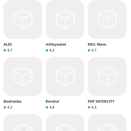
ALDI
mObywatel
MOL Move
4.7
4.2
4.7
Biedronka
Revolut
PKP INTERCITY
4.2
4.8
4.3