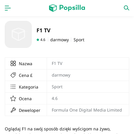
Dom
Aplikacja
F1 TV
gra
Nowa praca
darmowy
Sport
4.6
F1 TV
Nazwa
darmowy
Cena £
Sport
Kategoria
4.6
Ocena
Formula One Digital Media Limited
Deweloper
Oglądaj F1 na swój sposób dzięki wyścigom na żywo,