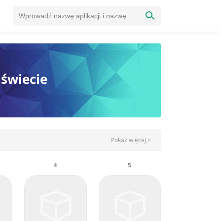
 świecie
Pokaż więcej >
4
5