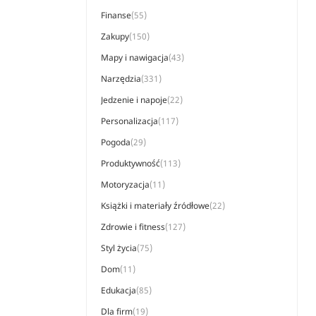
Finanse
(55)
Zakupy
(150)
Mapy i nawigacja
(43)
Narzędzia
(331)
Jedzenie i napoje
(22)
Personalizacja
(117)
Pogoda
(29)
Produktywność
(113)
Motoryzacja
(11)
Książki i materiały źródłowe
(22)
Zdrowie i fitness
(127)
Styl życia
(75)
Dom
(11)
Edukacja
(85)
Dla firm
(19)