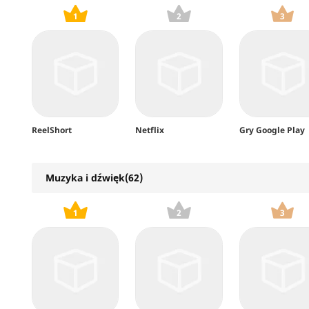
1
2
3
ReelShort
Netflix
Gry Google Play
Muzyka i dźwięk(62)
1
2
3