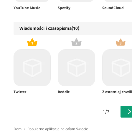
YouTube Music
Spotify
SoundCloud
Wiadomości i czasopisma(10)
1
2
3
Twitter
Reddit
Z ostatniej chwil
1/7
›
Dom
Popularne aplikacje na całym świecie