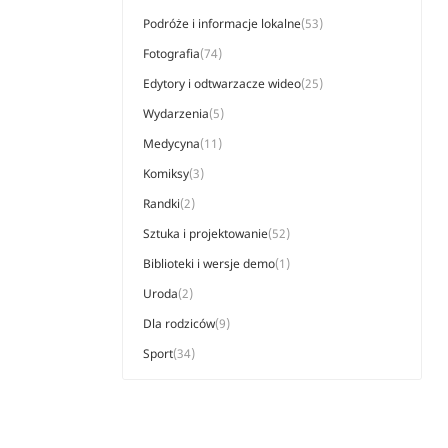
Podróże i informacje lokalne
(53)
Fotografia
(74)
Edytory i odtwarzacze wideo
(25)
Wydarzenia
(5)
Medycyna
(11)
Komiksy
(3)
Randki
(2)
Sztuka i projektowanie
(52)
Biblioteki i wersje demo
(1)
Uroda
(2)
Dla rodziców
(9)
Sport
(34)