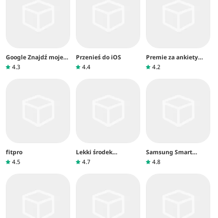
Google Znajdź moje
Przenieś do iOS
Premie za ankiety
urządzenie
Google
4.3
4.4
4.2
fitpro
Lekki środek
Samsung Smart
czyszczący
Switch Mobile
4.5
4.7
4.8