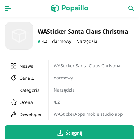
Dom
Aplikacja
WASticker Santa Claus Christma
gra
Nowa praca
darmowy
Narzędzia
4.2
WASticker Santa Claus Christma
Nazwa
darmowy
Cena £
Narzędzia
Kategoria
4.2
Ocena
WAStickerApps moble studio app
Deweloper
Ściągnij