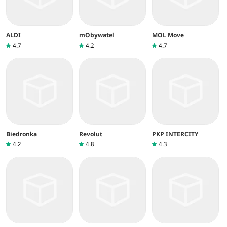
ALDI
mObywatel
MOL Move
4.7
4.2
4.7
Biedronka
Revolut
PKP INTERCITY
4.2
4.8
4.3