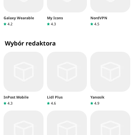
Galaxy Wearable
My Icons
NordVPN
4.2
4.3
4.5
Wybór redaktora
InPost Mobile
Lidl Plus
Yanosik
4.3
4.6
4.9