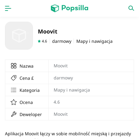
Dom
Aplikacja
Moovit
gra
Nowa praca
darmowy
Mapy i nawigacja
4.6
Moovit
Nazwa
darmowy
Cena £
Mapy i nawigacja
Kategoria
4.6
Ocena
Moovit
Deweloper
Aplikacja Moovit łączy w sobie mobilność miejską i przejazdy