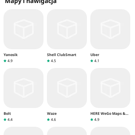
Mapy i nawigacja
Yanosik
Shell ClubSmart
Uber
4.9
4.5
4.1
Bolt
Waze
HERE WeGo Maps &
Navigation
4.4
4.6
4.9