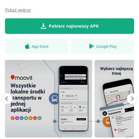
• Wodzisław Śląski i więcej...
Pokaż więcej
Moovit wspiera wszystkich głównych operatorów transportu
zbiorowego:
Pobierz najnowszy APK
• ZTM
App Store
Google Play
• MPK
• PKP Szybka Kolej Miejska w Trójmieście Sp. z o.o.
• BKM
• MZK
• PGK
• ZDiTM Szczecin i wiele więcej…
Przejazdy hulajnogami i skuterami: