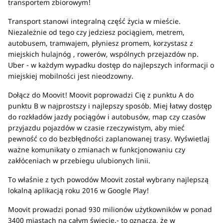
transportem zbiorowym!
Transport stanowi integralną część życia w mieście.
Niezależnie od tego czy jedziesz pociągiem, metrem,
autobusem, tramwajem, płyniesz promem, korzystasz z
miejskich hulajnóg , rowerów, wspólnych przejazdów np.
Uber - w każdym wypadku dostęp do najlepszych informacji o
miejskiej mobilności jest nieodzowny.
Dołącz do Moovit! Moovit poprowadzi Cię z punktu A do
punktu B w najprostszy i najlepszy sposób. Miej łatwy dostęp
do rozkładów jazdy pociągów i autobusów, map czy czasów
przyjazdu pojazdów w czasie rzeczywistym, aby mieć
pewność co do bezbłędności zaplanowanej trasy. Wyświetlaj
ważne komunikaty o zmianach w funkcjonowaniu czy
zakłóceniach w przebiegu ulubionych linii.
To właśnie z tych powodów Moovit został wybrany najlepszą
lokalną aplikacją roku 2016 w Google Play!
Moovit prowadzi ponad 930 milionów użytkowników w ponad
3400 miastach na całym świecie.- to oznacza, że w