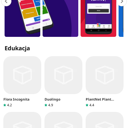
Edukacja
Flora Incognita
Duolingo
PlantNet Plant
Identification
4.2
4.9
4.4