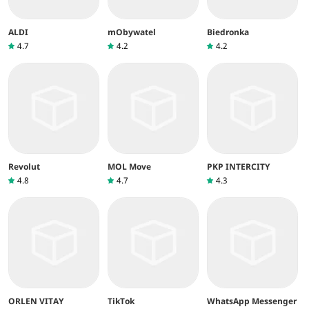
ALDI
mObywatel
Biedronka
4.7
4.2
4.2
Revolut
MOL Move
PKP INTERCITY
4.8
4.7
4.3
ORLEN VITA‪Y
TikTok
WhatsApp Messenger