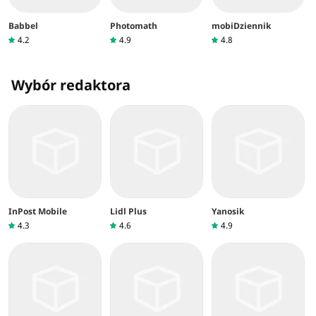
Babbel
Photomath
mobiDziennik
4.2
4.9
4.8
Wybór redaktora
InPost Mobile
Lidl Plus
Yanosik
4.3
4.6
4.9