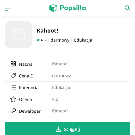
Dom
Aplikacja
Kahoot!
gra
Nowa praca
darmowy
Edukacja
4.5
Kahoot!
Nazwa
darmowy
Cena £
Edukacja
Kategoria
4.5
Ocena
Kahoot!
Deweloper
Ściągnij