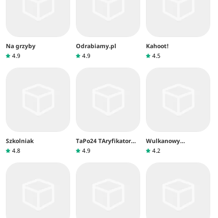
Na grzyby
Odrabiamy.pl
Kahoot!
4.9
4.9
4.5
Szkolniak
TaPo24 TAryfikator
Wulkanowy
POlicyjny
Dzienniczek
4.8
4.9
4.2