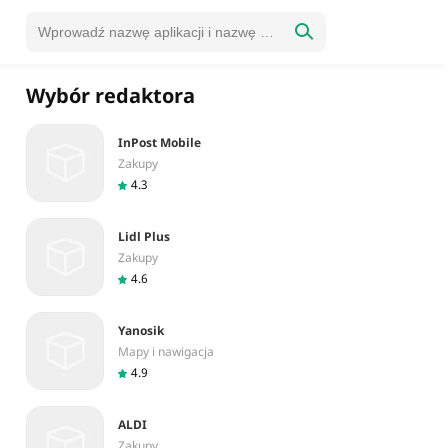
Wybór redaktora
InPost Mobile
Zakupy
4.3
Lidl Plus
Zakupy
4.6
Yanosik
Mapy i nawigacja
4.9
ALDI
Zakupy