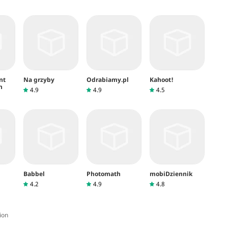
nt
Na grzyby
Odrabiamy.pl
Kahoot!
n
4.9
4.9
4.5
Babbel
Photomath
mobiDziennik
4.2
4.9
4.8
ion