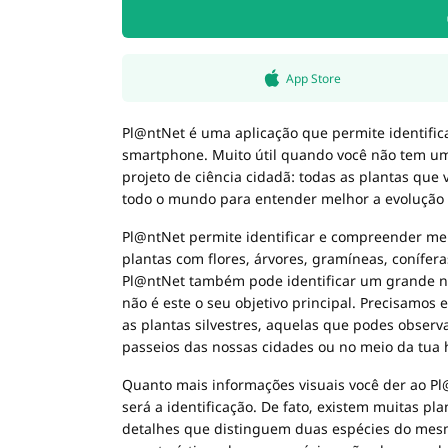
App Store
Pl@ntNet é uma aplicação que permite identific
smartphone. Muito útil quando você não tem u
projeto de ciência cidadã: todas as plantas que 
todo o mundo para entender melhor a evolução d
Pl@ntNet permite identificar e compreender mel
plantas com flores, árvores, gramíneas, conífera
Pl@ntNet também pode identificar um grande nú
não é este o seu objetivo principal. Precisamos
as plantas silvestres, aquelas que podes obser
passeios das nossas cidades ou no meio da tua 
Quanto mais informações visuais você der ao Pl
será a identificação. De fato, existem muitas p
detalhes que distinguem duas espécies do mesmo