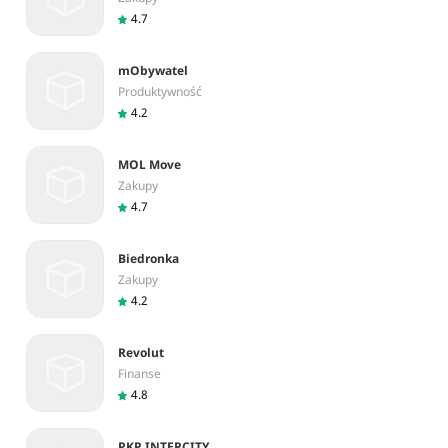
4.7
mObywatel
Produktywność
4.2
MOL Move
Zakupy
4.7
Biedronka
Zakupy
4.2
Revolut
Finanse
4.8
PKP INTERCITY