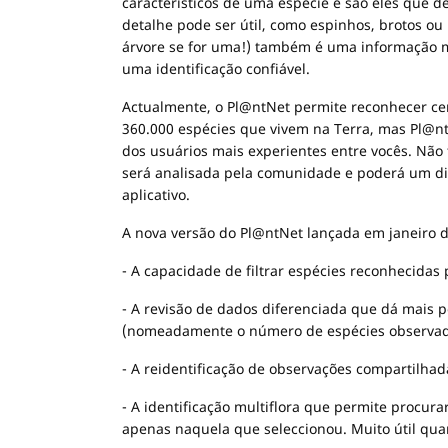
característicos de uma espécie e são eles que 
detalhe pode ser útil, como espinhos, brotos ou 
árvore se for uma!) também é uma informação mu
uma identificação confiável.
Actualmente, o Pl@ntNet permite reconhecer ce
360.000 espécies que vivem na Terra, mas Pl@ntN
dos usuários mais experientes entre vocês. Nã
será analisada pela comunidade e poderá um dia 
aplicativo.
A nova versão do Pl@ntNet lançada em janeiro d
- A capacidade de filtrar espécies reconhecidas 
- A revisão de dados diferenciada que dá mais
(nomeadamente o número de espécies observada
- A reidentificação de observações compartilhad
- A identificação multiflora que permite procura
apenas naquela que seleccionou. Muito útil qua