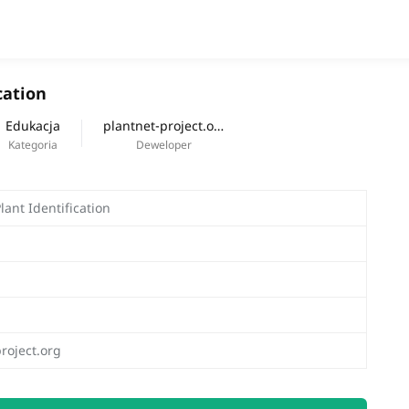
Aplikacja
cation
Nowa praca
Edukacja
plantnet-project.org
Kategoria
Deweloper
lant Identification
roject.org