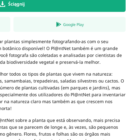
Ściągnij
Google Play
ar plantas simplesmente fotografando-as com o seu
m botânico disponível! O Pl@ntNet também é um grande
você fotografa são coletadas e analisadas por cientistas de
a biodiversidade vegetal e preservá-la melhor.
hor todos os tipos de plantas que vivem na natureza:
s, samambaias, trepadeiras, saladas silvestres ou cactos. O
mero de plantas cultivadas (em parques e jardins), mas
 especialmente dos utilizadores do Pl@ntNet para inventariar
var na natureza claro mas também as que crescem nos
horta!
@ntNet sobre a planta que está observando, mais precisa
lantas que se parecem de longe e, às vezes, são pequenos
 gênero. Flores, frutos e folhas são os órgãos mais