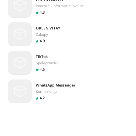
Podróże i informacje lokalne
4.3
ORLEN VITA‪Y
Zakupy
4.9
TikTok
Społeczności
4.5
WhatsApp Messenger
Komunikacja
4.2