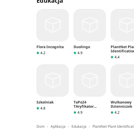
Edukacja
Flora Incognita
Duolingo
PlantNet Pla
Identificatio
4.2
4.9
4.4
Szkolniak
TaPo24
Wulkanowy
TAryfikator
Dzienniczek
4.8
POlicyjny
4.9
4.2
›
›
›
Dom
Aplikacja
Edukacja
PlantNet Plant Identificat