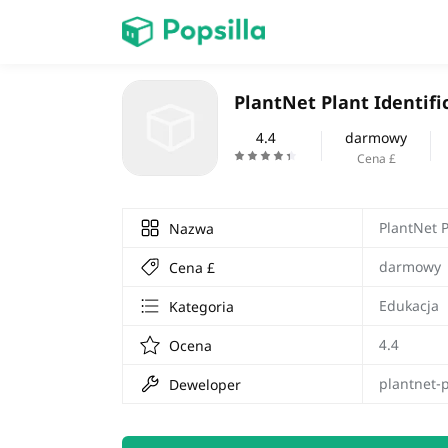
Dom
PlantNet Plant Identifi
gra
4.4
darmowy
Cena £
PlantNet P
Nazwa
darmowy
Cena £
Edukacja
Kategoria
4.4
Ocena
plantnet-p
Deweloper